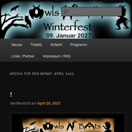
Zum
Zum
Open Air Festival – wenn Eulen und Fledermäuse feiern
Inhalt
sekundären
Such
wechseln
Inhalt
wechseln
Owls 'n' Bats Festival
Hauptmenü
Neues
Tickets
Anfahrt
Programm
Links / Partner
Impressum / FAQ
ARCHIV FÜR DEN MONAT:
APRIL 2023
!
Veröffentlicht am
April 29, 2023